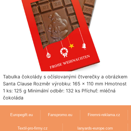
Tabulka čokolády s očíslovanými čtverečky a obrázkem
Santa Clause Rozměr výrobku: 165 x 110 mm Hmotnost
1 ks: 125 g Minimální odběr: 132 ks Příchuť: mléčná
čokoláda
Europegift.eu
Fanspromo.eu
Firemni-reklama.cz
Textil-pro-firmy.cz
lanyards-europe.com